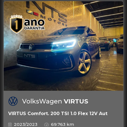
VolksWagen
VIRTUS
VIRTUS Comfort. 200 TSI 1.0 Flex 12V Aut
2023/2023
69.763 km