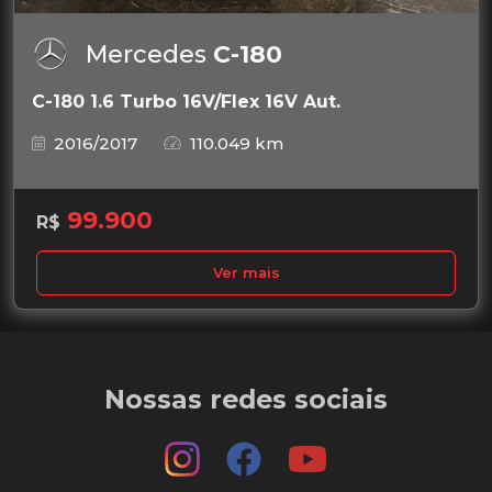
Mercedes
C-180
C-180 1.6 Turbo 16V/Flex 16V Aut.
2016/2017
110.049 km
99.900
R$
Ver mais
Nossas redes sociais