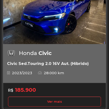
Honda
Civic
Civic Sed.Touring 2.0 16V Aut. (Híbrido)
2023/2023
28.000 km
185.900
R$
Ver mais