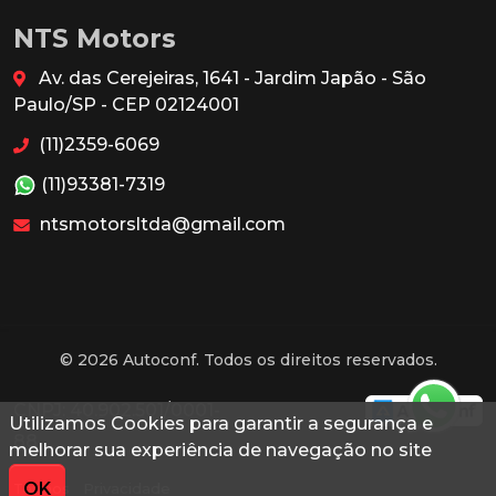
NTS Motors
Av. das Cerejeiras, 1641 - Jardim Japão - São
Paulo/SP - CEP 02124001
(11)2359-6069
(11)93381-7319
ntsmotorsltda@gmail.com
© 2026 Autoconf. Todos os direitos reservados.
CNPJ: 40.902.501/0001-
Utilizamos Cookies para garantir a segurança e
88
melhorar sua experiência de navegação no site
OK
Termos
Privacidade