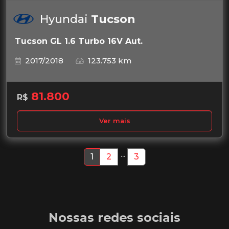
Hyundai
Tucson
Tucson GL 1.6 Turbo 16V Aut.
2017/2018
123.753 km
81.800
R$
Ver mais
...
1
2
3
Nossas redes sociais