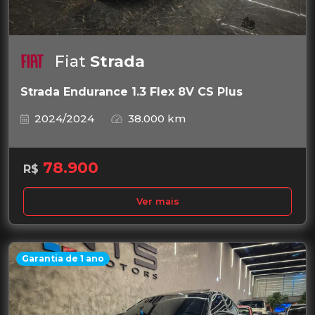
Fiat
Strada
Strada Endurance 1.3 Flex 8V CS Plus
2024/2024
38.000 km
78.900
R$
Ver mais
Garantia de 1 ano