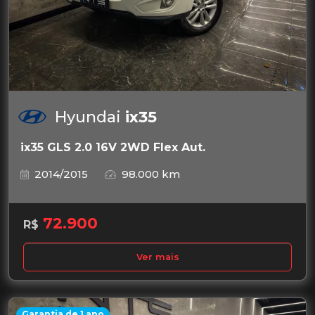
Hyundai
ix35
ix35 GLS 2.0 16V 2WD Flex Aut.
2014/2015
98.000 km
72.900
R$
Ver mais
Garantia de 1 ano