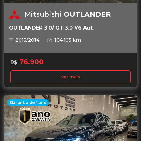
Mitsubishi
OUTLANDER
OUTLANDER 3.0/ GT 3.0 V6 Aut.
2013/2014
164.105 km
76.900
R$
Ver mais
Garantia de 1 ano