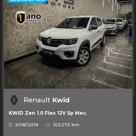
Renault
Kwid
KWID Zen 1.0 Flex 12V 5p Mec.
2018/2019
103.272 km