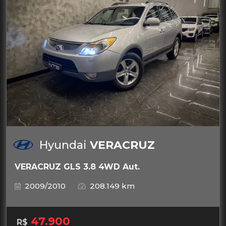
Hyundai
VERACRUZ
VERACRUZ GLS 3.8 4WD Aut.
2009/2010
208.149 km
47.900
R$