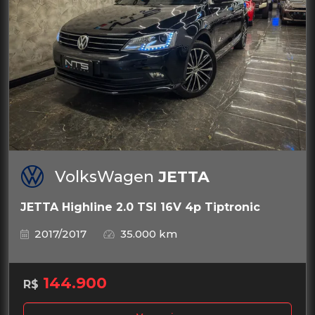
VolksWagen
JETTA
JETTA Highline 2.0 TSI 16V 4p Tiptronic
2017/2017
35.000 km
144.900
R$