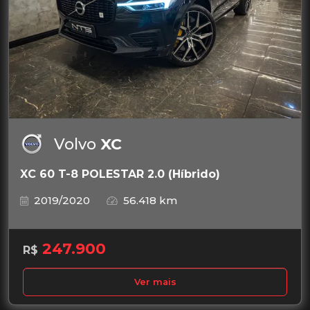
Volvo
XC
XC 60 T-8 POLESTAR 2.0 (Híbrido)
2019/2020
56.418 km
247.900
R$
Ver mais