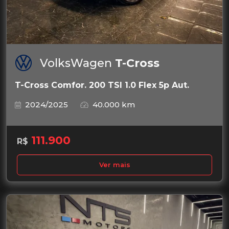
VolksWagen
T-Cross
T-Cross Comfor. 200 TSI 1.0 Flex 5p Aut.
2024/2025
40.000 km
111.900
R$
Ver mais