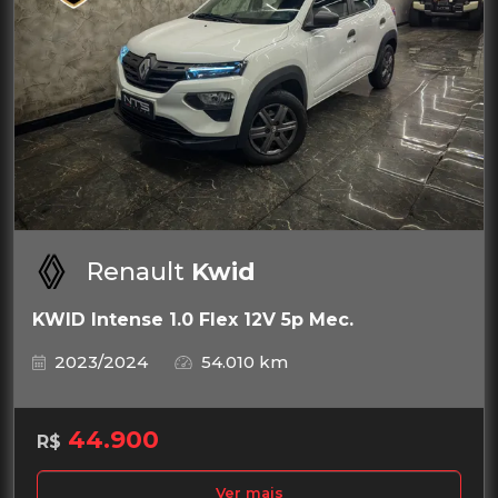
Renault
Kwid
KWID Intense 1.0 Flex 12V 5p Mec.
2023/2024
54.010 km
44.900
R$
Ver mais