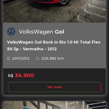
VolksWagen
Gol
VolksWagen Gol Rock in Rio 1.0 Mi Total Flex
8V 5p - Vermelho - 2012
2011/2012
226.382 km
34.900
R$
Ver mais