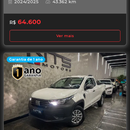
2024/2025
43.362 km
64.600
R$
Ver mais
Garantia de 1 ano