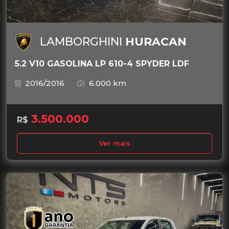
LAMBORGHINI
HURACAN
5.2 V10 GASOLINA LP 610-4 SPYDER LDF
2016/2016
6.000 km
3.500.000
R$
Ver mais