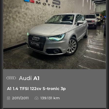
Audi
A1
A1 1.4 TFSI 122cv S-tronic 3p
2011/2011
139.131 km