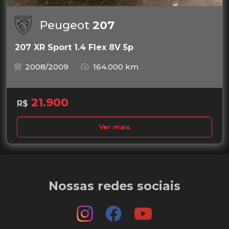
Peugeot
207
207 XR Sport 1.4 Flex 8V 5p
2008/2009
164.000 km
21.900
R$
Ver mais
Nossas redes sociais