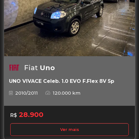
Fiat
Uno
UNO VIVACE Celeb. 1.0 EVO F.Flex 8V 5p
2010/2011
120.000 km
28.900
R$
Ver mais