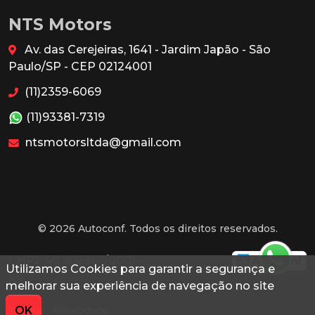
NTS Motors
Av. das Cerejeiras, 1641 - Jardim Japão - São
Paulo/SP - CEP 02124001
(11)2359-6069
(11)93381-7319
ntsmotorsltda@gmail.com
© 2026 Autoconf. Todos os direitos reservados.
CNPJ: 40.902.501/0001-
Utilizamos Cookies para garantir a segurança e
88
melhorar sua experiência de navegação no site
OK
Termos
Privacidade