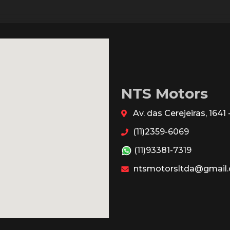
NTS Motors
Av. das Cerejeiras, 164
(11)2359-6069
(11)93381-7319
ntsmotorsltda@gmail