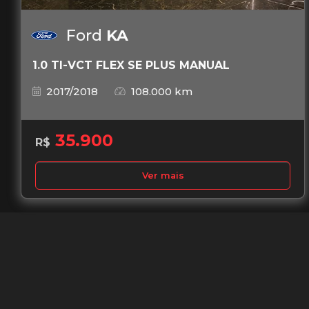
Ford
KA
1.0 TI-VCT FLEX SE PLUS MANUAL
2017/2018
108.000 km
35.900
R$
Ver mais