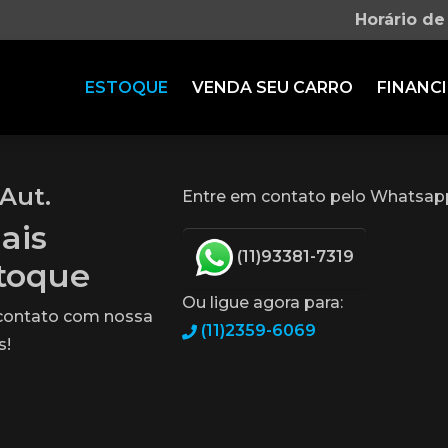
Horário de
ESTOQUE
VENDA SEU CARRO
FINANCI
 Aut.
Entre em contato pelo Whatsap
ais
(11)93381-7319
stoque
Ou ligue agora para:
 contato com nossa
(11)2359-6069
s!