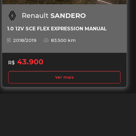
Renault
SANDERO
1.0 12V SCE FLEX EXPRESSION MANUAL
2018/2019
83.500 km
43.900
R$
Ver mais