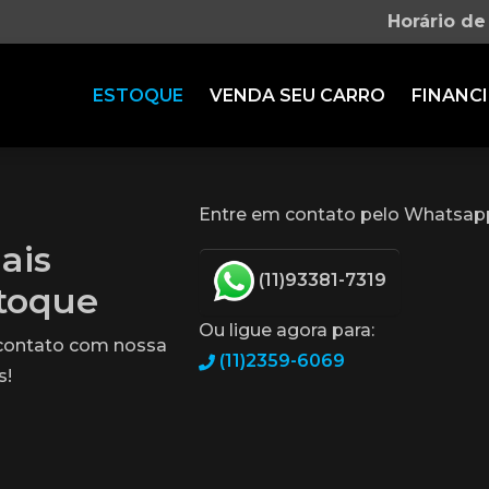
Horário de
ESTOQUE
VENDA SEU CARRO
FINANCI
.
Entre em contato pelo Whatsap
ais
(11)93381-7319
stoque
Ou ligue agora para:
 contato com nossa
(11)2359-6069
s!