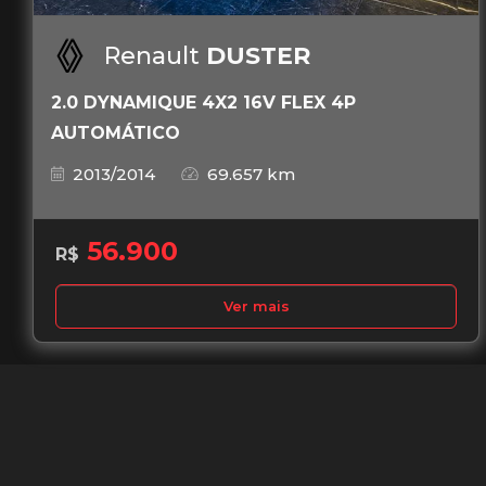
Renault
DUSTER
2.0 DYNAMIQUE 4X2 16V FLEX 4P
AUTOMÁTICO
2013/2014
69.657 km
56.900
R$
Ver mais