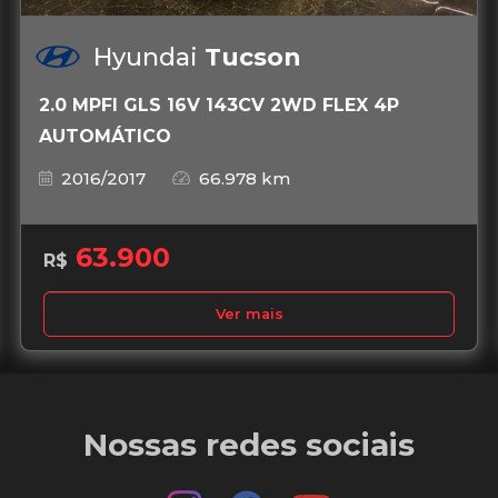
Hyundai
Tucson
2.0 MPFI GLS 16V 143CV 2WD FLEX 4P
AUTOMÁTICO
2016/2017
66.978 km
63.900
R$
Ver mais
Nossas redes sociais