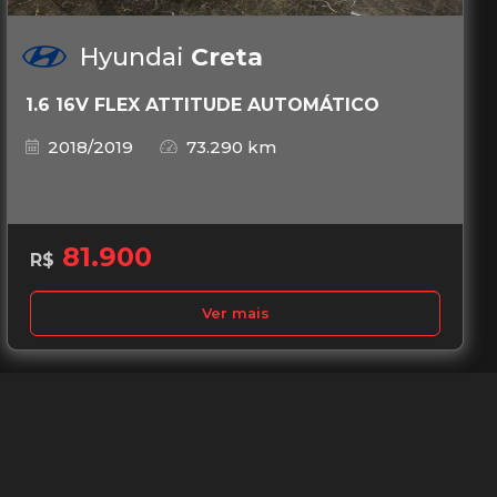
Hyundai
Creta
1.6 16V FLEX ATTITUDE AUTOMÁTICO
2018/2019
73.290 km
81.900
R$
Ver mais