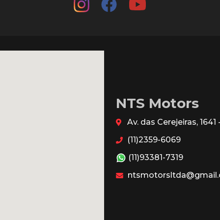
NTS Motors
Av. das Cerejeiras, 164
(11)2359-6069
(11)93381-7319
ntsmotorsltda@gmail