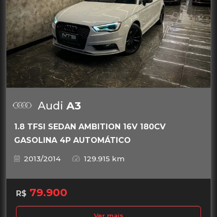
Audi
A3
1.8 TFSI SEDAN AMBITION 16V 180CV
GASOLINA 4P AUTOMÁTICO
2013/2014
129.915 km
79.900
R$
Ver mais