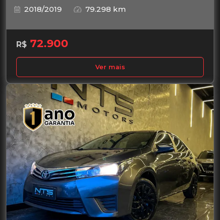
2018/2019
79.298 km
72.900
R$
Ver mais