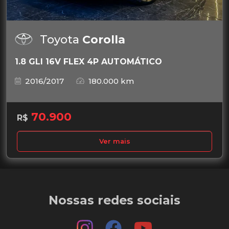
Toyota
Corolla
1.8 GLI 16V FLEX 4P AUTOMÁTICO
2016/2017
180.000 km
70.900
R$
Ver mais
Nossas redes sociais