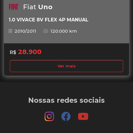
Fiat
Uno
1.0 VIVACE 8V FLEX 4P MANUAL
2010/2011
120.000 km
28.900
R$
Ver mais
Nossas redes sociais