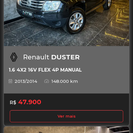
Renault
DUSTER
1.6 4X2 16V FLEX 4P MANUAL
2013/2014
148.000 km
47.900
R$
Ver mais