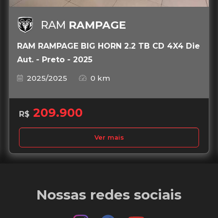
RAM
RAMPAGE
RAM RAMPAGE BIG HORN 2.2 TB CD 4X4 Die
Aut. - Preto - 2025
2025/2025
0 km
209.900
R$
Ver mais
Nossas redes sociais