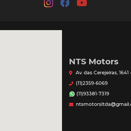
NTS Motors
Av. das Cerejeiras, 164
(11)2359-6069
(11)93381-7319
ntsmotorsltda@gmail