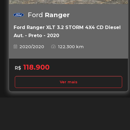
Ford
Ranger
Ford Ranger XLT 3.2 STORM 4X4 CD Diesel
Aut. - Preto - 2020
2020/2020
122.300 km
118.900
R$
Ver mais