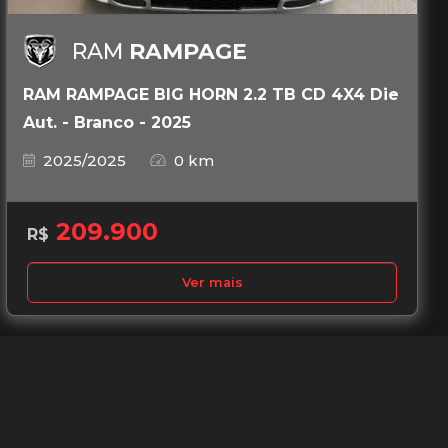
RAM
RAMPAGE
RAM RAMPAGE BIG HORN 2.2 TB CD 4X4 Die
Aut. - Branco - 2025
2025/2025
0 km
209.900
R$
Ver mais