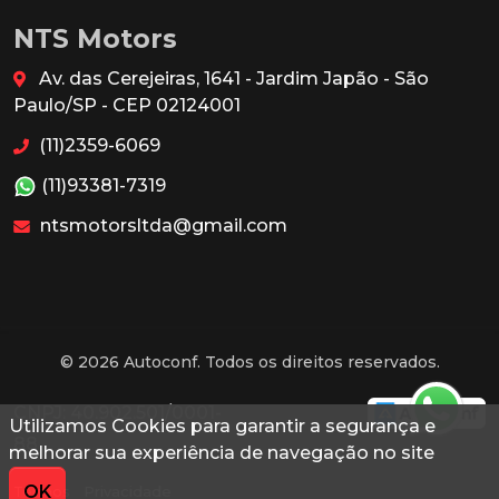
NTS Motors
Av. das Cerejeiras, 1641 - Jardim Japão - São
Paulo/SP - CEP 02124001
(11)2359-6069
(11)93381-7319
ntsmotorsltda@gmail.com
© 2026 Autoconf. Todos os direitos reservados.
CNPJ: 40.902.501/0001-
Utilizamos Cookies para garantir a segurança e
88
melhorar sua experiência de navegação no site
OK
Termos
Privacidade