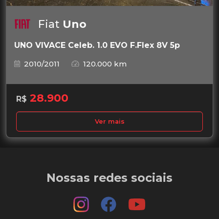
Fiat
Uno
UNO VIVACE Celeb. 1.0 EVO F.Flex 8V 5p
2010/2011
120.000 km
28.900
R$
Ver mais
Nossas redes sociais