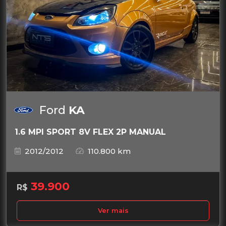
Ford
KA
1.6 MPI SPORT 8V FLEX 2P MANUAL
2012/2012
110.800 km
39.900
R$
Ver mais