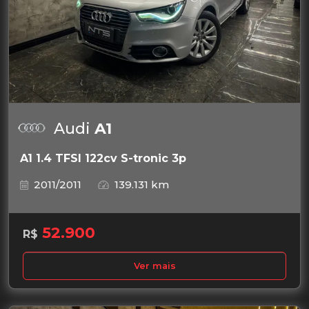
Audi
A1
A1 1.4 TFSI 122cv S-tronic 3p
2011/2011
139.131 km
52.900
R$
Ver mais