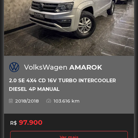
VolksWagen
AMAROK
2.0 SE 4X4 CD 16V TURBO INTERCOOLER
DIESEL 4P MANUAL
2018/2018
103.616 km
97.900
R$
Ver mais