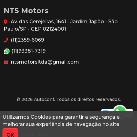
NTS Motors
Av. das Cerejeiras, 1641 - Jardim Japão - São
Paulo/SP - CEP 02124001
(11)2359-6069
(11)93381-7319
ntsmotorsltda@gmail.com
© 2026 Autoconf. Todos os direitos reservados.
CNPJ: 40.902.501/0001-
Utilizamos Cookies para garantir a segurança e
88
melhorar sua experiência de navegação no site
OK
Termos
Privacidade