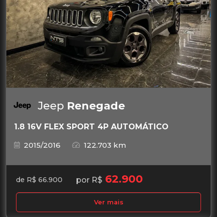
Jeep
Renegade
1.8 16V FLEX SPORT 4P AUTOMÁTICO
2015/2016
122.703 km
62.900
por R$
de R$ 66.900
Ver mais