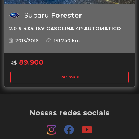
Subaru
Forester
2.0 S 4X4 16V GASOLINA 4P AUTOMÁTICO
2015/2016
151.240 km
89.900
R$
Ver mais
Nossas redes sociais