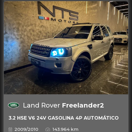
Land Rover
Freelander2
3.2 HSE V6 24V GASOLINA 4P AUTOMÁTICO
2009/2010
143.964 km