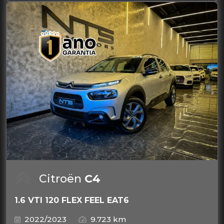
Citroën
C4
1.6 VTI 120 FLEX FEEL EAT6
2022/2023
9.723 km