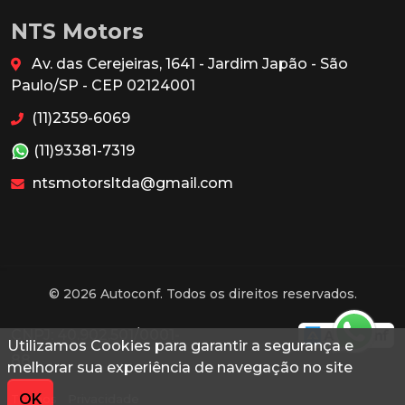
NTS Motors
Av. das Cerejeiras, 1641 - Jardim Japão - São
Paulo/SP - CEP 02124001
(11)2359-6069
(11)93381-7319
ntsmotorsltda@gmail.com
© 2026 Autoconf. Todos os direitos reservados.
CNPJ: 40.902.501/0001-
Utilizamos Cookies para garantir a segurança e
88
melhorar sua experiência de navegação no site
OK
Termos
Privacidade