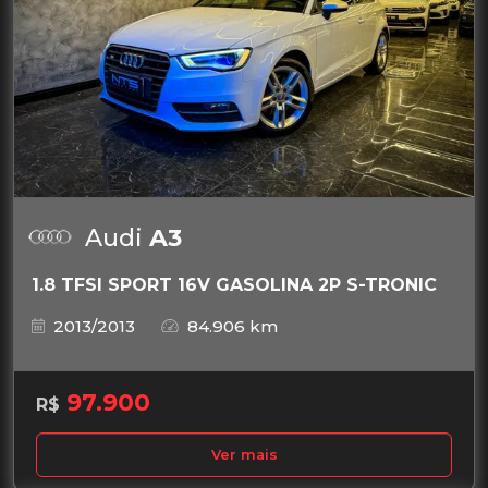
Audi
A3
1.8 TFSI SPORT 16V GASOLINA 2P S-TRONIC
2013/2013
84.906 km
97.900
R$
Ver mais