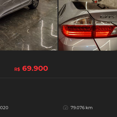
69.900
R$
2020
79.076 km