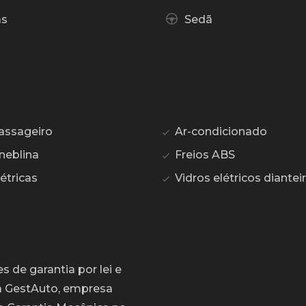
as
Sedã
assageiro
Ar-condicionado
neblina
Freios ABS
étricas
Vidros elétricos diantei
 de garantia por lei e
a GestAuto, empresa