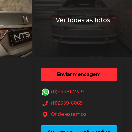
Ver todas as fotos
Enviar mensagem
(11)93381-7319
(11)2359-6069
Onde estamos
Aprove seu crédito online