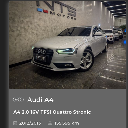
Audi
A4
A4 2.0 16V TFSI Quattro Stronic
2012/2013
155.595 km