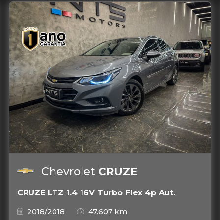
Chevrolet
CRUZE
CRUZE LTZ 1.4 16V Turbo Flex 4p Aut.
2018/2018
47.607 km