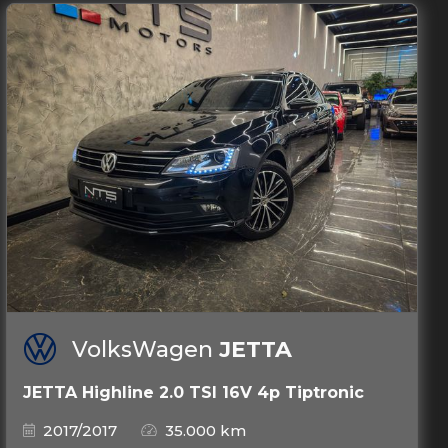
VolksWagen
JETTA
JETTA Highline 2.0 TSI 16V 4p Tiptronic
2017/2017
35.000 km