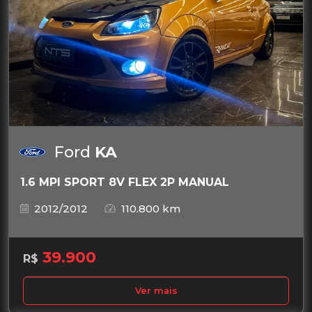
Ford
KA
1.6 MPI SPORT 8V FLEX 2P MANUAL
2012/2012
110.800 km
39.900
R$
Ver mais