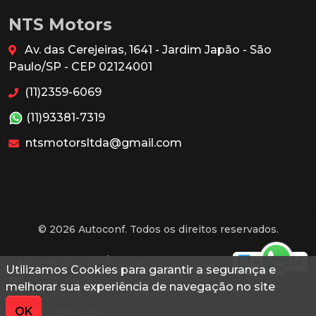
NTS Motors
Av. das Cerejeiras, 1641 - Jardim Japão - São
Paulo/SP - CEP 02124001
(11)2359-6069
(11)93381-7319
ntsmotorsltda@gmail.com
© 2026 Autoconf. Todos os direitos reservados.
CNPJ: 40.902.501/0001-
Utilizamos Cookies para garantir a segurança e
88
melhorar sua experiência de navegação no site
OK
Termos
Privacidade