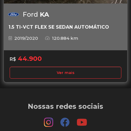
Ford
KA
1.5 TI-VCT FLEX SE SEDAN AUTOMÁTICO
2019/2020
120.884 km
44.900
R$
Ver mais
Nossas redes sociais