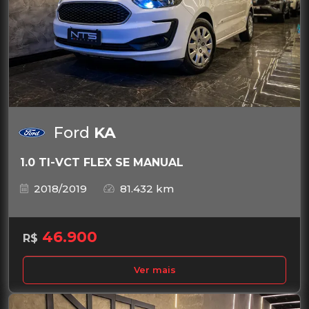
Ford
KA
1.0 TI-VCT FLEX SE MANUAL
2018/2019
81.432 km
46.900
R$
Ver mais