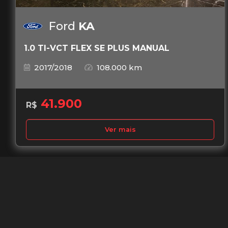
Ford
KA
1.0 TI-VCT FLEX SE PLUS MANUAL
2017/2018
108.000 km
41.900
R$
Ver mais