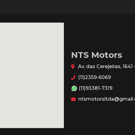
NTS Motors
Av. das Cerejeiras, 164
(11)2359-6069
(11)93381-7319
ntsmotorsltda@gmail