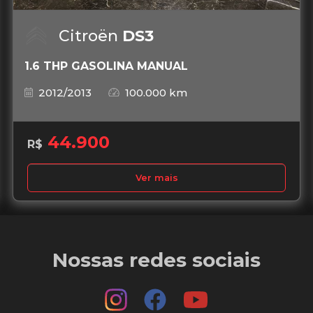
Citroën
DS3
1.6 THP GASOLINA MANUAL
2012/2013
100.000 km
44.900
R$
Ver mais
Nossas redes sociais