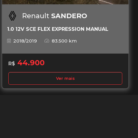
Renault
SANDERO
1.0 12V SCE FLEX EXPRESSION MANUAL
2018/2019
83.500 km
44.900
R$
Ver mais