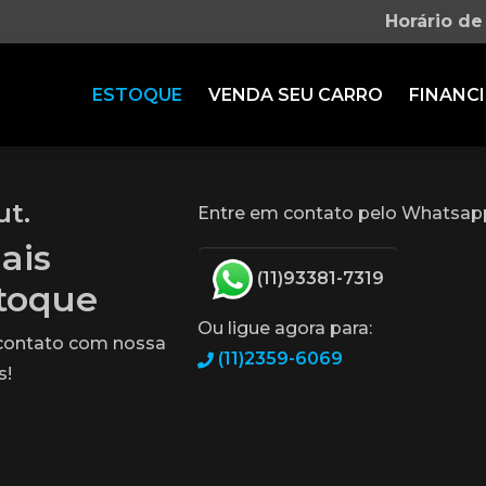
Horário de
ESTOQUE
VENDA SEU CARRO
FINANCI
ut.
Entre em contato pelo Whatsap
ais
(11)93381-7319
stoque
Ou ligue agora para:
 contato com nossa
(11)2359-6069
s!