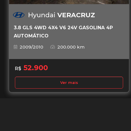
Hyundai
VERACRUZ
3.8 GLS 4WD 4X4 V6 24V GASOLINA 4P
AUTOMÁTICO
2009/2010
200.000 km
52.900
R$
Ver mais