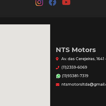
NTS Motors
Av. das Cerejeiras, 164
(11)2359-6069
(11)93381-7319
ntsmotorsltda@gmail