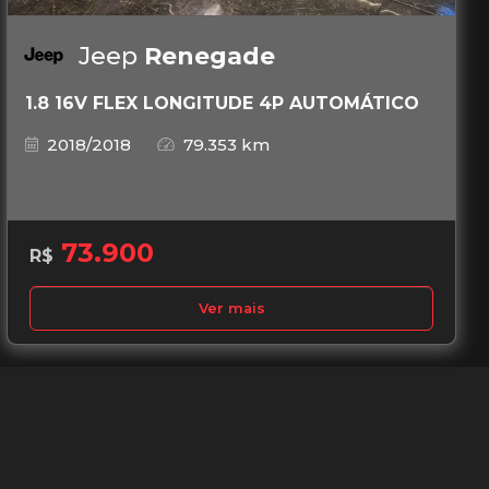
Jeep
Renegade
1.8 16V FLEX LONGITUDE 4P AUTOMÁTICO
2018/2018
79.353 km
73.900
R$
Ver mais