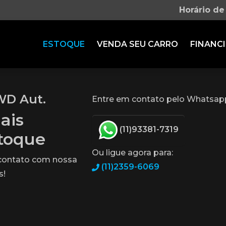
Horário de
ESTOQUE
VENDA SEU CARRO
FINANCI
WD Aut.
Entre em contato pelo Whatsap
ais
(11)93381-7319
stoque
Ou ligue agora para:
 contato com nossa
(11)2359-6069
s!