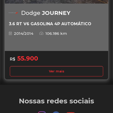
Dodge
JOURNEY
3.6 RT V6 GASOLINA 4P AUTOMÁTICO
2014/2014
106.186 km
55.900
R$
Ver mais
Nossas redes sociais