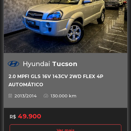
Hyundai
Tucson
2.0 MPFI GLS 16V 143CV 2WD FLEX 4P
AUTOMÁTICO
2013/2014
130.000 km
49.900
R$
Ver mais