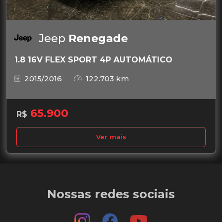
Jeep
Renegade
1.8 16V FLEX SPORT 4P AUTOMÁTICO
2015/2016
122.703 km
65.900
R$
Ver mais
Nossas redes sociais