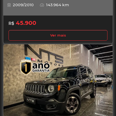
2009/2010
143.964 km
45.900
R$
Ver mais