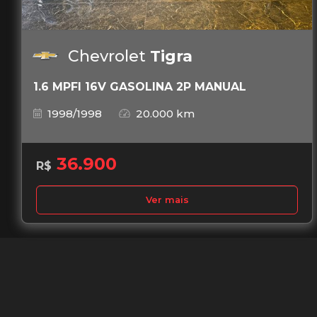
Chevrolet
Tigra
1.6 MPFI 16V GASOLINA 2P MANUAL
1998/1998
20.000 km
36.900
R$
Ver mais