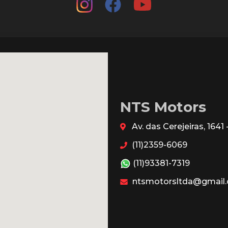
NTS Motors
Av. das Cerejeiras, 164
(11)2359-6069
(11)93381-7319
ntsmotorsltda@gmail