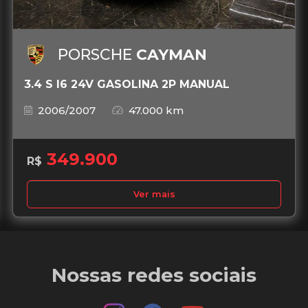
PORSCHE
CAYMAN
3.4 S I6 24V GASOLINA 2P MANUAL
2006/2007
47.000 km
349.900
R$
Ver mais
Nossas redes sociais