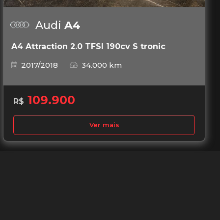
Audi
A4
A4 Attraction 2.0 TFSI 190cv S tronic
2017/2018
34.000 km
109.900
R$
Ver mais