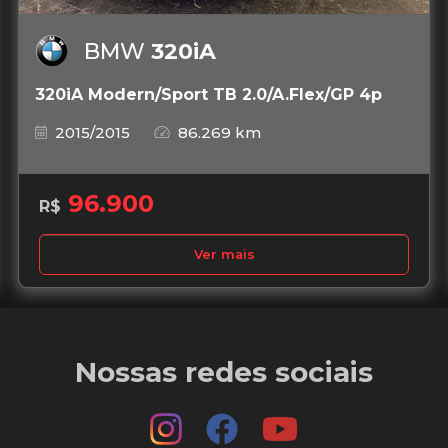
BMW
320iA
320iA Modern/Sport TB 2.0/A.Flex/GP 4p
2015/2015
86.269 km
96.900
R$
Ver mais
Nossas redes sociais