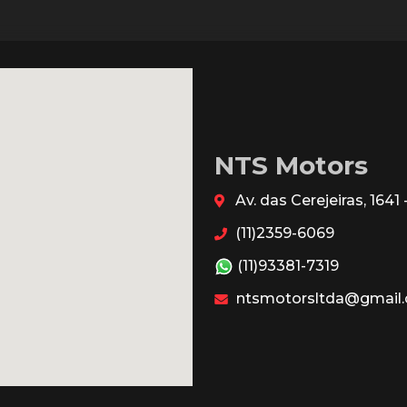
NTS Motors
Av. das Cerejeiras, 164
(11)2359-6069
(11)93381-7319
ntsmotorsltda@gmail