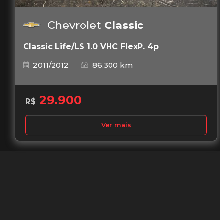
Chevrolet
Classic
Classic Life/LS 1.0 VHC FlexP. 4p
2011/2012
86.300 km
29.900
R$
Ver mais