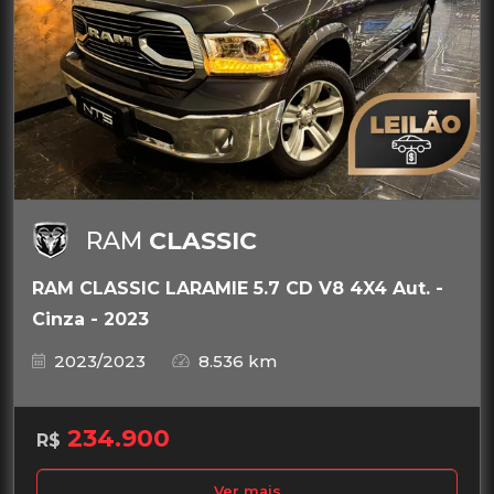
RAM
CLASSIC
RAM CLASSIC LARAMIE 5.7 CD V8 4X4 Aut. -
Cinza - 2023
2023/2023
8.536 km
234.900
R$
Ver mais