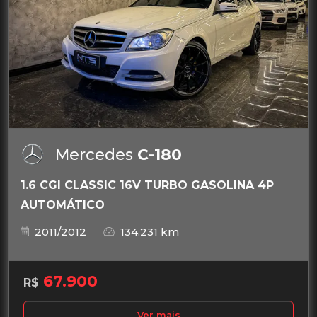
Mercedes
C-180
1.6 CGI CLASSIC 16V TURBO GASOLINA 4P
AUTOMÁTICO
2011/2012
134.231 km
67.900
R$
Ver mais