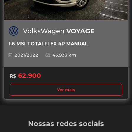
VolksWagen
VOYAGE
1.6 MSI TOTALFLEX 4P MANUAL
2021/2022
43.933 km
62.900
R$
Ver mais
Nossas redes sociais