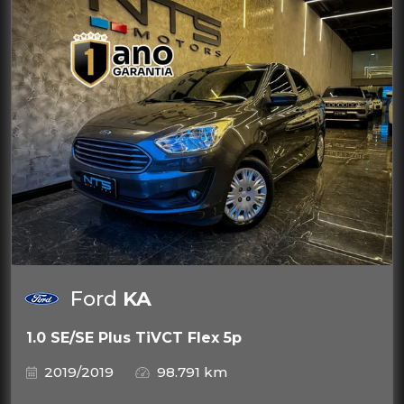
Ford
KA
1.0 SE/SE Plus TiVCT Flex 5p
2019/2019
98.791 km