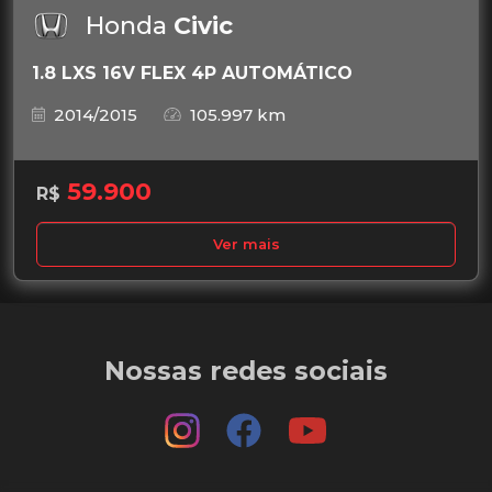
Honda
Civic
1.8 LXS 16V FLEX 4P AUTOMÁTICO
2014/2015
105.997 km
59.900
R$
Ver mais
Nossas redes sociais