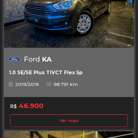
Ford
KA
1.0 SE/SE Plus TiVCT Flex 5p
2019/2019
98.791 km
46.900
R$
Ver mais