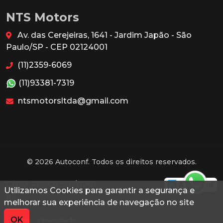
NTS Motors
Av. das Cerejeiras, 1641 - Jardim Japão - São
Paulo/SP - CEP 02124001
(11)2359-6069
(11)93381-7319
ntsmotorsltda@gmail.com
© 2026 Autoconf. Todos os direitos reservados.
CNPJ: 40.902.501/0001-
Utilizamos Cookies para garantir a segurança e
88
melhorar sua experiência de navegação no site
OK
Termos
Privacidade