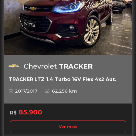
Chevrolet
TRACKER
TRACKER LTZ 1.4 Turbo 16V Flex 4x2 Aut.
2017/2017
62.256 km
85.900
R$
Ver mais