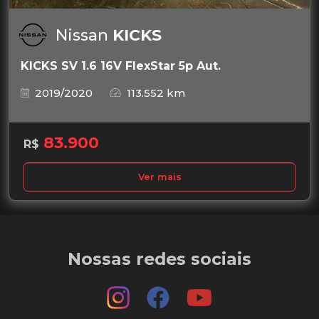
Nissan
KICKS
KICKS SV 1.6 16V FlexStar 5p Aut.
2019/2020
113.552 km
83.900
R$
Ver mais
Nossas redes sociais