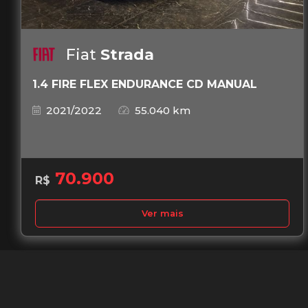
Fiat
Strada
1.4 FIRE FLEX ENDURANCE CD MANUAL
2021/2022
55.040 km
70.900
R$
Ver mais