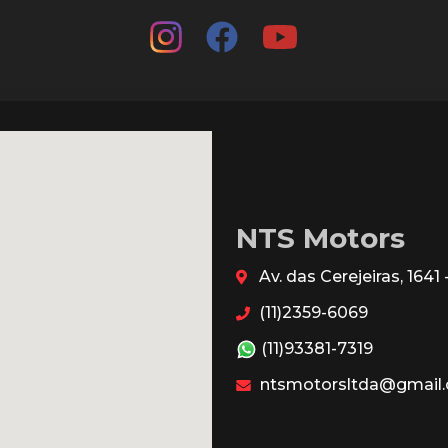
NTS Motors
Av. das Cerejeiras, 164
(11)2359-6069
(11)93381-7319
ntsmotorsltda@gmail