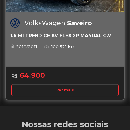
VolksWagen
Saveiro
1.6 MI TREND CE 8V FLEX 2P MANUAL G.V
2010/2011
100.521 km
64.900
R$
Ver mais
Nossas redes sociais