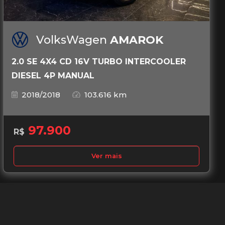
VolksWagen
AMAROK
2.0 SE 4X4 CD 16V TURBO INTERCOOLER
DIESEL 4P MANUAL
2018/2018
103.616 km
97.900
R$
Ver mais