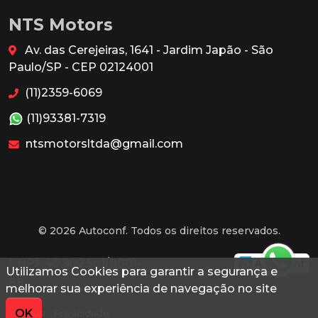
NTS Motors
Av. das Cerejeiras, 1641 - Jardim Japão - São
Paulo/SP - CEP 02124001
(11)2359-6069
(11)93381-7319
ntsmotorsltda@gmail.com
© 2026 Autoconf. Todos os direitos reservados.
CNPJ: 40.902.501/0001-
Utilizamos Cookies para garantir a segurança e
88
melhorar sua experiência de navegação no site
OK
Termos
Privacidade