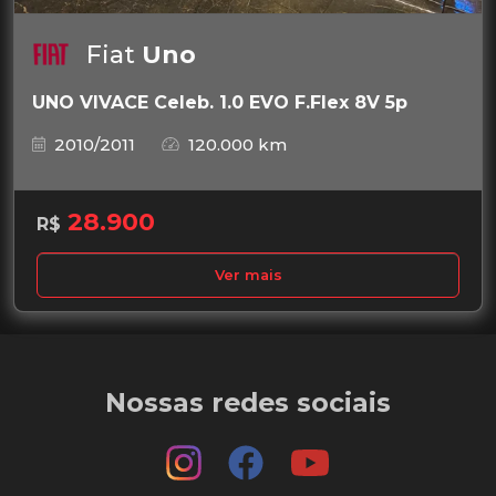
Fiat
Uno
UNO VIVACE Celeb. 1.0 EVO F.Flex 8V 5p
2010/2011
120.000 km
28.900
R$
Ver mais
Nossas redes sociais