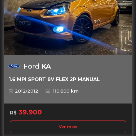
Ford
KA
1.6 MPI SPORT 8V FLEX 2P MANUAL
2012/2012
110.800 km
39.900
R$
Ver mais