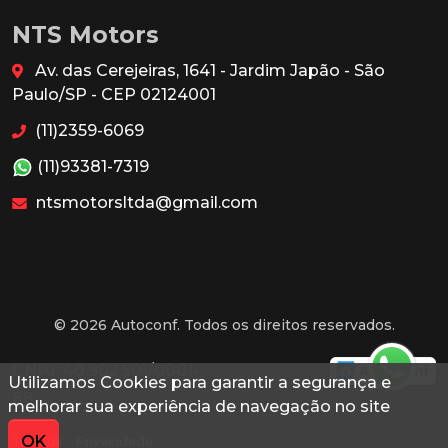
NTS Motors
Av. das Cerejeiras, 1641 - Jardim Japão - São
Paulo/SP - CEP 02124001
(11)2359-6069
(11)93381-7319
ntsmotorsltda@gmail.com
© 2026 Autoconf. Todos os direitos reservados.
CNPJ: 40.902.501/0001-
Utilizamos Cookies para garantir a segurança e
88
melhorar sua experiência de navegação no site
OK
Termos
Privacidade