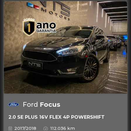
Ford
Focus
2.0 SE PLUS 16V FLEX 4P POWERSHIFT
2017/2018
112.036 km