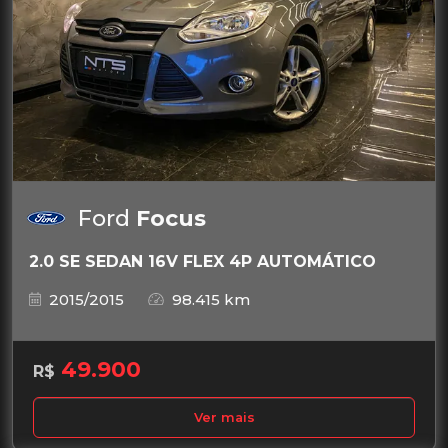
Ford
Focus
2.0 SE SEDAN 16V FLEX 4P AUTOMÁTICO
2015/2015
98.415 km
49.900
R$
Ver mais