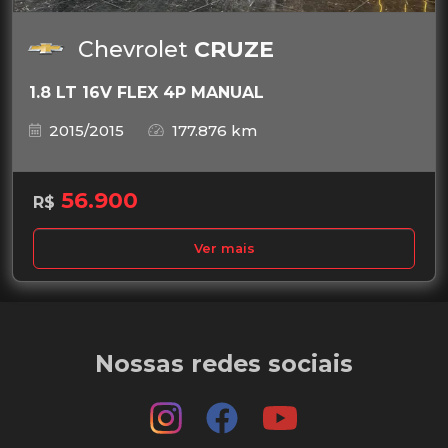
Chevrolet
CRUZE
1.8 LT 16V FLEX 4P MANUAL
2015/2015
177.876 km
56.900
R$
Ver mais
Nossas redes sociais