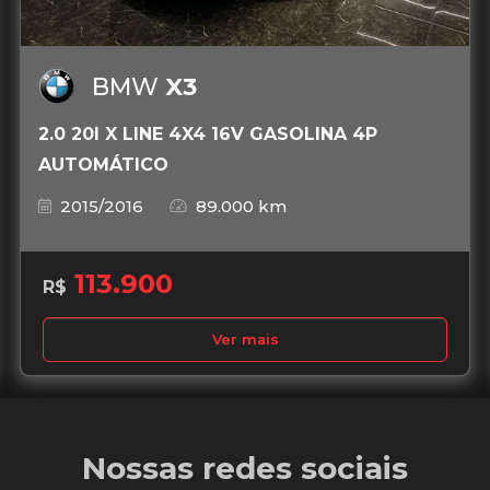
BMW
X3
2.0 20I X LINE 4X4 16V GASOLINA 4P
AUTOMÁTICO
2015/2016
89.000 km
113.900
R$
Ver mais
Nossas redes sociais