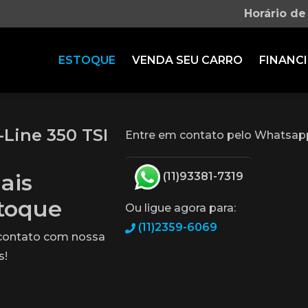
Horário de
ESTOQUE
VENDA SEU CARRO
FINANCI
Line 350 TSI
Entre em contato pelo Whatsap
ais
(11)93381-7319
stoque
Ou ligue agora para:
(11)2359-6069
 contato com nossa
s!