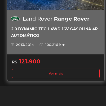
Land Rover
Range Rover
2.0 DYNAMIC TECH 4WD 16V GASOLINA 4P
AUTOMÁTICO
2013/2014
100.216 km
121.900
R$
Ver mais