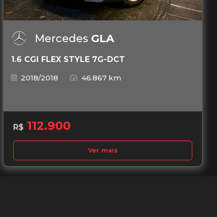
Mercedes
GLA
1.6 CGI FLEX STYLE 7G-DCT
2018/2018
46.867 km
112.900
R$
Ver mais