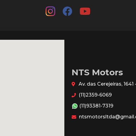
NTS Motors
Av. das Cerejeiras, 164
(11)2359-6069
(11)93381-7319
ntsmotorsltda@gmail