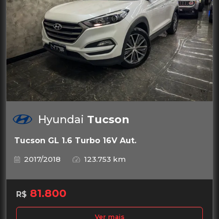
Hyundai
Tucson
Tucson GL 1.6 Turbo 16V Aut.
2017/2018
123.753 km
81.800
R$
Ver mais