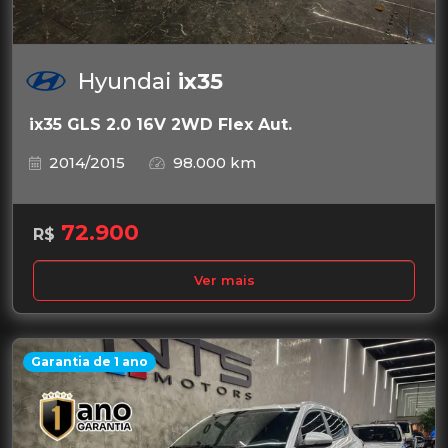
Hyundai
ix35
ix35 GLS 2.0 16V 2WD Flex Aut.
2014/2015
98.000 km
72.900
R$
Ver mais
Garantia de 1 ano