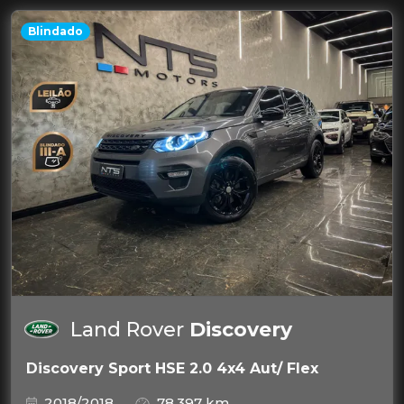
Blindado
Land Rover
Discovery
Discovery Sport HSE 2.0 4x4 Aut/ Flex
2018/2018
78.397 km