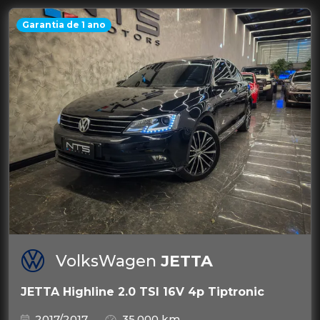
Garantia de 1 ano
VolksWagen
JETTA
JETTA Highline 2.0 TSI 16V 4p Tiptronic
2017/2017
35.000 km