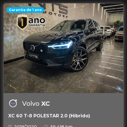
Garantia de 1 ano
Volvo
XC
XC 60 T-8 POLESTAR 2.0 (Híbrido)
2019/2020
56.418 km