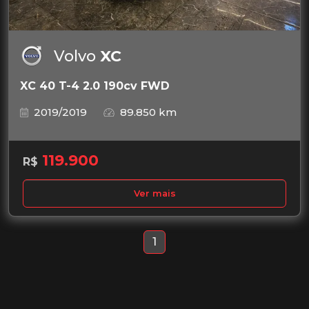
Volvo
XC
XC 40 T-4 2.0 190cv FWD
2019/2019
89.850 km
119.900
R$
Ver mais
1