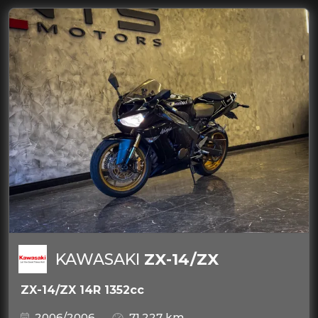
KAWASAKI
ZX-14/ZX
ZX-14/ZX 14R 1352cc
2006/2006
71.227 km