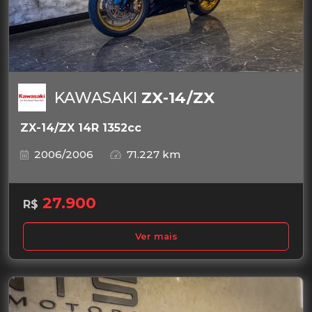
KAWASAKI
ZX-14/ZX
ZX-14/ZX 14R 1352cc
2006/2006
71.227 km
27.900
R$
Ver mais