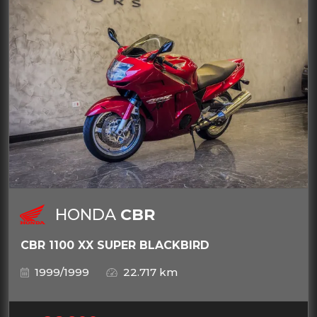
HONDA
CBR
CBR 1100 XX SUPER BLACKBIRD
1999/1999
22.717 km