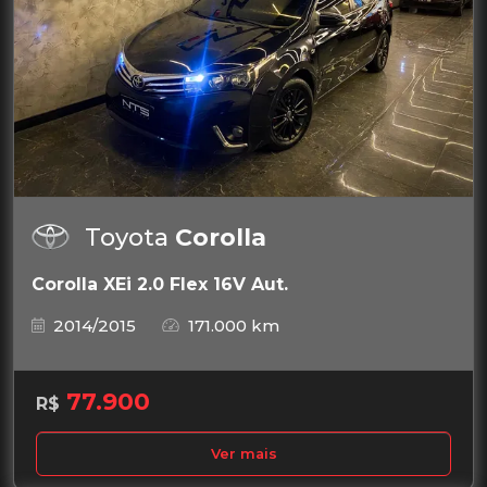
Toyota
Corolla
Corolla XEi 2.0 Flex 16V Aut.
2014/2015
171.000 km
77.900
R$
Ver mais