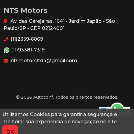
NTS Motors
Av. das Cerejeiras, 1641 - Jardim Japão - São
Paulo/SP - CEP 02124001
(11)2359-6069
(11)93381-7319
ntsmotorsltda@gmail.com
© 2026 Autoconf. Todos os direitos reservados.
CNPJ: 40.902.501/0001-
Utilizamos Cookies para garantir a segurança e
88
melhorar sua experiência de navegação no site
OK
Termos
Privacidade