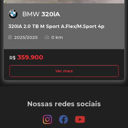
BMW
320iA
320iA 2.0 TB M Sport A.Flex/M.Sport 4p
2025/2025
0 km
359.900
R$
Ver mais
Nossas redes sociais