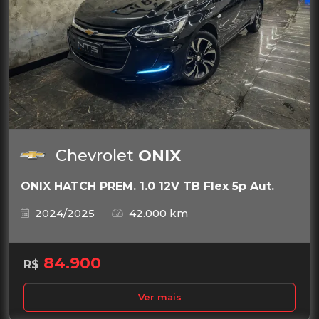
Chevrolet
ONIX
ONIX HATCH PREM. 1.0 12V TB Flex 5p Aut.
2024/2025
42.000 km
84.900
R$
Ver mais