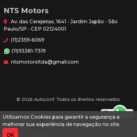
NTS Motors
Av. das Cerejeiras, 1641 - Jardim Japão - São
Paulo/SP - CEP 02124001
(11)2359-6069
(11)93381-7319
ntsmotorsltda@gmail.com
© 2026 Autoconf. Todos os direitos reservados.
CNPJ: 40.902.501/0001-
Utilizamos Cookies para garantir a segurança e
88
melhorar sua experiência de navegação no site
OK
Termos
Privacidade