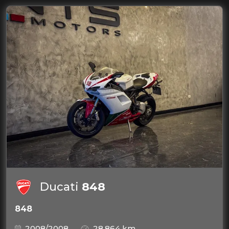
Ducati
848
848
2008/2008
28.864 km